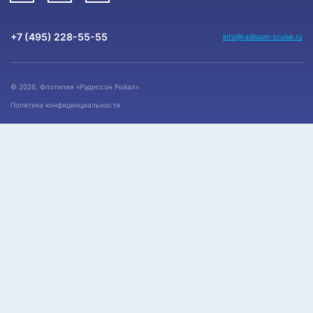
+7 (495) 228-55-55
info@radisson-cruise.ru
© 2026, Флотилия «Рэдиссон Ройал»
Политика конфиденциальности
Месяц
Год
Все месяцы
Все года
Январь
2020 год
ВСЕ
Февраль
2019 год
Март
2018 год