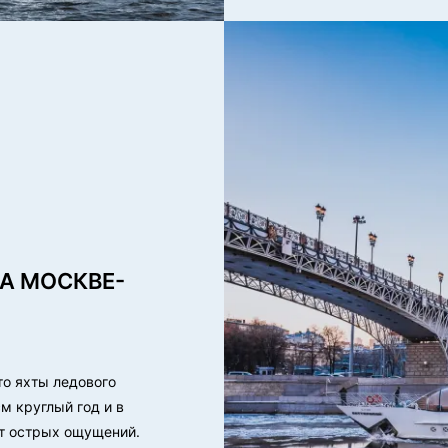
А МОСКВЕ-
то яхты ледового
м круглый год и в
т острых ощущений.