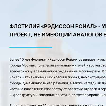
ФЛОТИЛИЯ «РЭДИССОН РОЙАЛ» - 
ПРОЕКТ, НЕ ИМЕЮЩИЙ АНАЛОГОВ 
Более 10 лет Флотилия «Рэдиссон Ройал» развивает турис
города Москвы, привлекая внимание жителей и гостей ст
всесезонному времяпрепровождению на Москве-реке. Фл
Ройал» – это знаковый московский проект, демонстриру
города, динамичность его развития, а также наглядный пр
частные инвестиции способствуют развитию отрасли и го
инфраструктуры. Флотилия поистине является украшение
В составе Флотилии 10 речных яхт ледового класса с ре