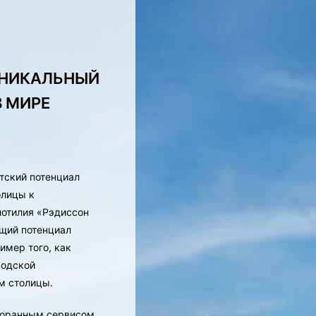
УНИКАЛЬНЫЙ
В МИРЕ
тский потенциал
олицы к
отилия «Рэдиссон
ющий потенциал
имер того, как
родской
м столицы.
сторанным сервисом