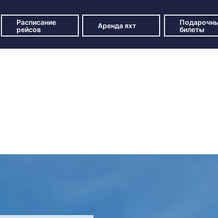
Расписание
Подарочн
Аренда яхт
рейсов
билеты