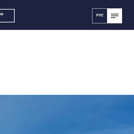
ые
РУС