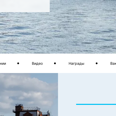
нии
Видео
Награды
Ва