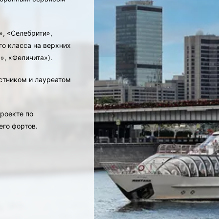
», «Селебрити»,
го класса на верхних
», «Феличита»).
стником и лауреатом
проекте по
его фортов.