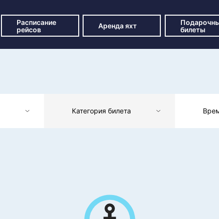
Расписание
Подарочн
Аренда яхт
рейсов
билеты
Категория билета
Вре